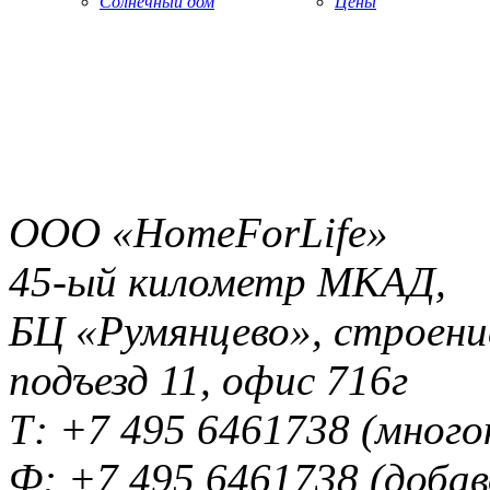
Солнечный дом
Цены
ООО «HomeForLife»
45-ый километр МКАД,
БЦ «Румянцево», строение
подъезд 11, офис 716г
Т: +7 495 6461738 (много
Ф: +7 495 6461738 (добав