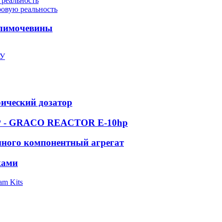
 реальность
ровую реальность
олимочевины
ПУ
рический дозатор
 GRACO REACTOR E-10hp
ного компонентный агрегат
ками
am Kits