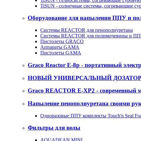
TiSUN - Гелиосистемы, согревающие суровую
TiSUN - солнечные системы, согревающие су
Оборудование для напыления ППУ и п
Системы REACTOR для пенополиуретана
Системы REACTOR для полимочевины и П
Пистолеты GRACO
Аппараты GAMA
Пистолеты GAMA
Graco Reactor E-8p - портативный элект
НОВЫЙ УНИВЕРСАЛЬНЫЙ ДОЗАТОР -
Graco REACTOR E-XP2 - современный м
Напыление пенополиуретана своими ру
Одноразовые ППУ комплекты Touch'n Seal Fo
Фильтры для воды
AQUADEAN MINI