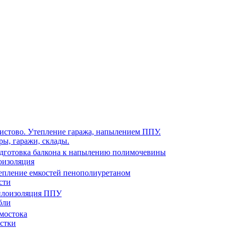
ры, гаражи, склады.
оизоляция
сти
бли
стки