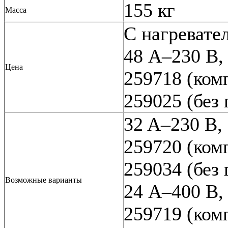
155 кг
Масса
С нагревател
48 A–230 В,
Цена
259718 (ком
259025 (без
32 A–230 В, 
259720 (ком
259034 (без
Возможные варианты
24 A–400 В,
259719 (ком