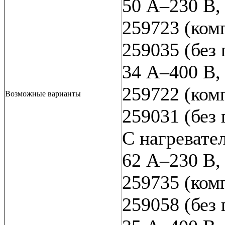
50 A–230 В,
259723 (ком
259035 (без
34 A–400 В,
259722 (ком
Возможные варианты
259031 (без
С нагревател
62 A–230 В,
259735 (ком
259058 (без