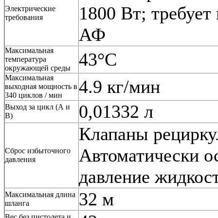
1800 Вт; требует
Электрические
требования
АФ
Максимальная
43°С
температура
окружающей среды
Максимальная
4.9 кг/мин
выходная мощность в
340 циклов / мин
0,01332 л
Выход за цикл (А и
В)
Клапаны рецирку
Автоматически о
Сброс избыточного
давления
давление жидкост
32 м
Максимальная длина
шланга
Вес без пистолета и