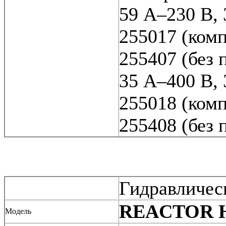
59 A–230 В, 
255017 (комп
255407 (без
35 A–400 В, 
255018 (комп
255408 (без
Гидравличес
REACTOR H
Модель