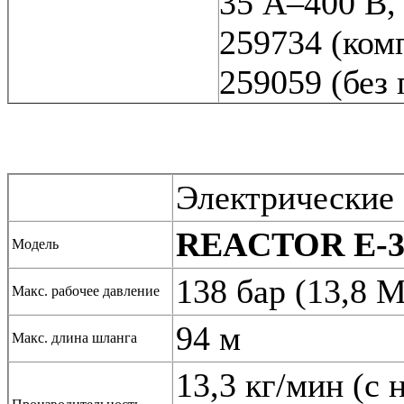
35 A–400 В,
259734 (ком
259059 (без
Электрические 
REACTOR E-3
Модель
138 бар (13,8 М
Макс. рабочее давление
94 м
Макс. длина шланга
13,3 кг/мин (с 