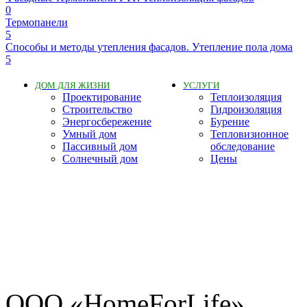
0
Термопанели
5
Способы и методы утепления фасадов. Утепление пола дома
5
ДОМ ДЛЯ ЖИЗНИ
УСЛУГИ
Проектирование
Теплоизоляция
Строительство
Гидроизоляция
Энергосбережение
Бурение
Умный дом
Тепловизионное
Пассивный дом
обследование
Солнечный дом
Цены
ООО «HomeForLife»