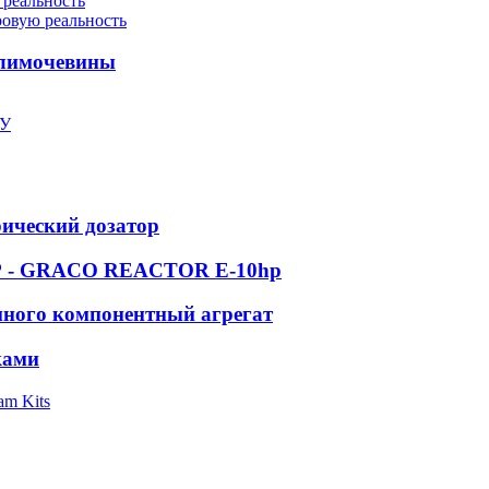
 реальность
ровую реальность
олимочевины
ПУ
рический дозатор
 GRACO REACTOR E-10hp
ного компонентный агрегат
ками
am Kits