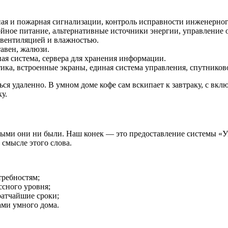
ная и пожарная сигнализации, контроль исправности инженерног
йное питание, альтернативные источники энергии, управление 
вентиляцией и влажностью.
авен, жалюзи.
ая система, сервера для хранения информации.
ика, встроенные экраны, единая система управления, спутников
я удаленно. В умном доме кофе сам вскипает к завтраку, с вкл
у.
ыми они ни были. Наш конек — это предоставление системы «У
смысле этого слова.
требностям;
ссного уровня;
ратчайшие сроки;
ми умного дома.