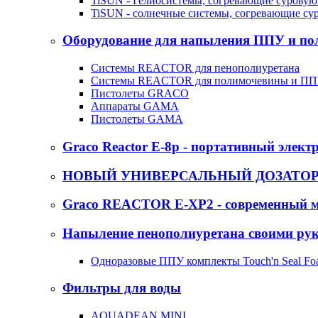
TiSUN - Гелиосистемы, согревающие суровую
TiSUN - солнечные системы, согревающие су
Оборудование для напыления ППУ и п
Системы REACTOR для пенополиуретана
Системы REACTOR для полимочевины и П
Пистолеты GRACO
Аппараты GAMA
Пистолеты GAMA
Graco Reactor E-8p - портативный элект
НОВЫЙ УНИВЕРСАЛЬНЫЙ ДОЗАТОР -
Graco REACTOR E-XP2 - современный м
Напыление пенополиуретана своими ру
Одноразовые ППУ комплекты Touch'n Seal Fo
Фильтры для воды
AQUADEAN MINI