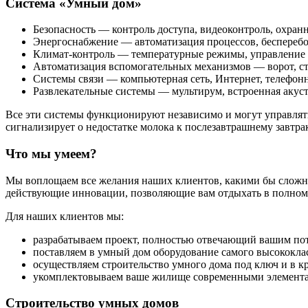
Система «Умный дом»
Безопасность — контроль доступа, видеоконтроль, охран
Энергоснабжение — автоматизация процессов, бесперебо
Климат-контроль
— температурные режимы, управление 
Автоматизация вспомогательных механизмов — ворот, ст
Системы связи — компьютерная сеть, Интернет, телефонн
Развлекательные системы — мультирум, встроенная акуст
Все эти системы функционируют независимо и могут управлятьс
сигнализирует о недостатке молока к послезавтрашнему завтрак
Что мы умеем?
Мы воплощаем все желания наших клиентов, какими бы сложн
действующие инновации, позволяющие вам отдыхать в полном 
Для наших клиентов мы:
разрабатываем проект, полностью отвечающий вашим по
поставляем в умный дом оборудование самого высококла
осуществляем строительство умного дома под ключ и в к
укомплектовываем ваше жилище современными элемента
Строительство умных домов