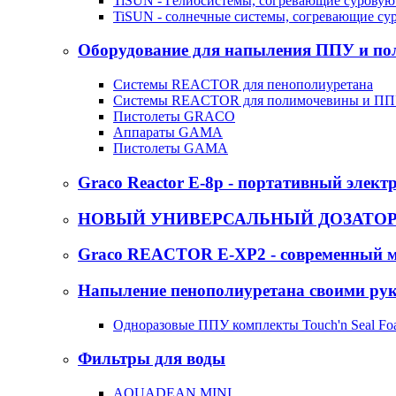
TiSUN - Гелиосистемы, согревающие суровую
TiSUN - солнечные системы, согревающие су
Оборудование для напыления ППУ и п
Системы REACTOR для пенополиуретана
Системы REACTOR для полимочевины и П
Пистолеты GRACO
Аппараты GAMA
Пистолеты GAMA
Graco Reactor E-8p - портативный элект
НОВЫЙ УНИВЕРСАЛЬНЫЙ ДОЗАТОР -
Graco REACTOR E-XP2 - современный м
Напыление пенополиуретана своими ру
Одноразовые ППУ комплекты Touch'n Seal Fo
Фильтры для воды
AQUADEAN MINI