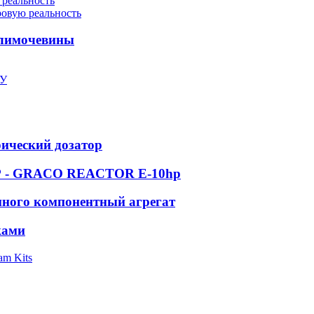
 реальность
ровую реальность
олимочевины
ПУ
рический дозатор
 GRACO REACTOR E-10hp
ного компонентный агрегат
ками
am Kits